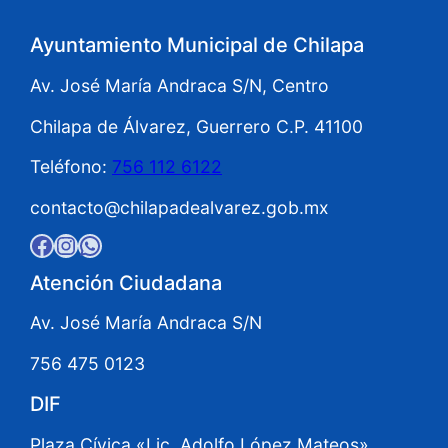
Ayuntamiento Municipal de Chilapa
Av. José María Andraca S/N, Centro
Chilapa de Álvarez, Guerrero C.P. 41100
Teléfono:
756 112 6122
contacto@chilapadealvarez.gob.mx
Facebook
Instagram
WhatsApp
Atención Ciudadana
Av. José María Andraca S/N
756 475 0123
DIF
Plaza Cívica «Lic. Adolfo López Mateos»