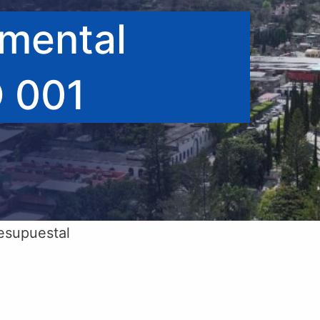
mental
 001
esupuestal